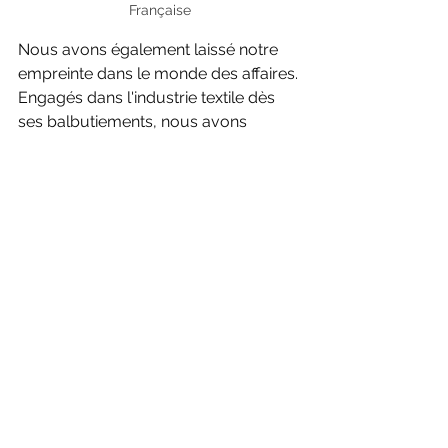
Française
Nous avons également laissé notre 
empreinte dans le monde des affaires. 
Engagés dans l'industrie textile dès 
ses balbutiements, nous avons 
contribué à son développement et à 
son expansion. Une branche de notre 
famille s'est également distinguée 
dans le domaine culinaire, servant 
même plusieurs présidents de la 
République et des personnalités 
artistiques éminentes. Nous avons été 
les précurseurs de la guimauve et 
avons apporté notre contribution à 
travers diverses inventions novatrices.
De plus, nos ancêtres ont été des 
acteurs engagés sur la scène 