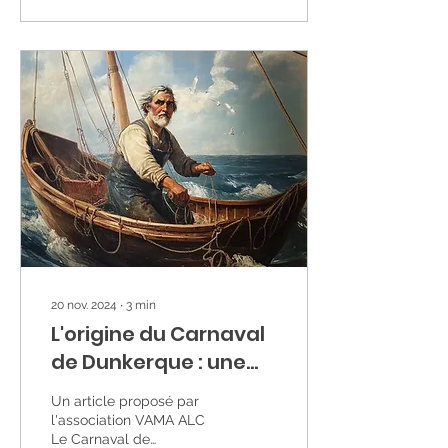
20 nov. 2024
∙
3
min
L'origine du Carnaval
de Dunkerque : une
tradition ancrée dans
Un article proposé par
l'histoire maritime !
l'association VAMA ALC
Le Carnaval de