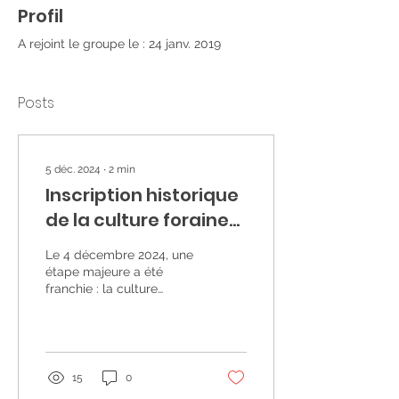
Profil
A rejoint le groupe le : 24 janv. 2019
Posts
5 déc. 2024
∙
2
min
Inscription historique
de la culture foraine
au patrimoine
Le 4 décembre 2024, une
culturel immatériel
étape majeure a été
franchie : la culture
de l’UNESCO
foraine, héritage vivant et
vibrant, a été inscrite sur
la liste...
15
0